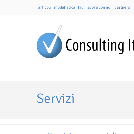
articoli
modulistica
faq
lavora con noi
partners
Servizi