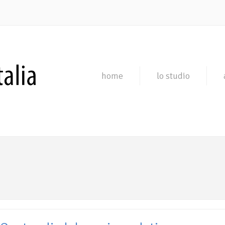
home
lo studio