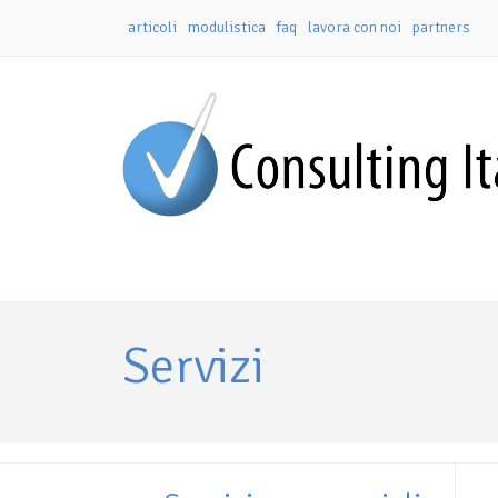
articoli
modulistica
faq
lavora con noi
partners
Servizi